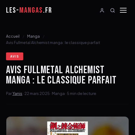
LES-
MANGAS
.FR
Accueil
Manga
Avis Fullmetal Alchemist manga : le classique parfait
AVIS
AVIS FULLMETAL ALCHEMIST
MANGA : LE CLASSIQUE PARFAIT
Par
Yanis
· 22 mars 2025 · Manga · 5 min de lecture