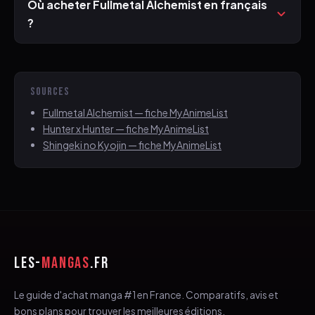
Où acheter Fullmetal Alchemist en français
?
SOURCES
Fullmetal Alchemist — fiche MyAnimeList
Hunter x Hunter — fiche MyAnimeList
Shingeki no Kyojin — fiche MyAnimeList
LES-
MANGAS
.FR
Le guide d'achat manga #1 en France. Comparatifs, avis et
bons plans pour trouver les meilleures éditions.