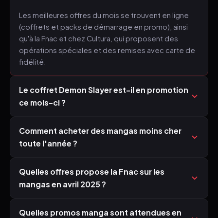
Les meilleures offres du mois se trouvent en ligne
(coffrets et packs de démarrage en promo), ainsi
qu'à la Fnac et chez Cultura, qui proposent des
opérations spéciales et des remises avec carte de
fidélité.
Le coffret Demon Slayer est-il en promotion
ce mois-ci ?
Comment acheter des mangas moins cher
toute l'année ?
Quelles offres propose la Fnac sur les
mangas en avril 2025 ?
Quelles promos manga sont attendues en