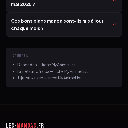
mai 2025 ?
Ces bons plans manga sont-ils mis à jour
chaque mois ?
SOURCES
Dandadan — fiche MyAnimeList
Kimetsu no Yaiba — fiche MyAnimeList
Jujutsu Kaisen — fiche MyAnimeList
LES-
MANGAS
.FR