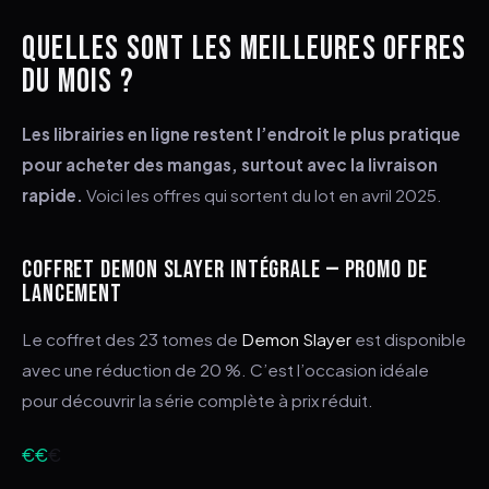
QUELLES SONT LES MEILLEURES OFFRES
DU MOIS ?
Les librairies en ligne restent l’endroit le plus pratique
pour acheter des mangas, surtout avec la livraison
rapide.
Voici les offres qui sortent du lot en avril 2025.
COFFRET DEMON SLAYER INTÉGRALE — PROMO DE
ESC
LANCEMENT
Le coffret des 23 tomes de
Demon Slayer
est disponible
avec une réduction de 20 %. C’est l’occasion idéale
pour découvrir la série complète à prix réduit.
€
€
€