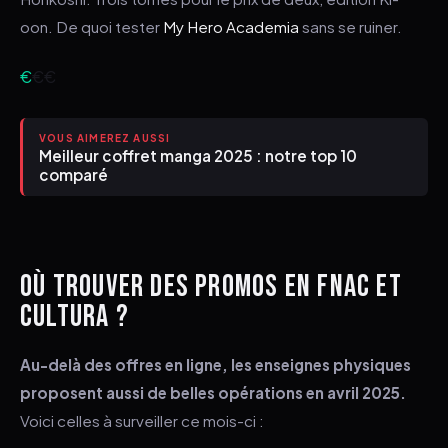
oon. De quoi tester
My Hero Academia
sans se ruiner.
€
€
€
VOUS AIMEREZ AUSSI
Meilleur coffret manga 2025 : notre top 10
comparé
OÙ TROUVER DES PROMOS EN FNAC ET
CULTURA ?
Au-delà des offres en ligne, les enseignes physiques
proposent aussi de belles opérations en avril 2025.
Voici celles à surveiller ce mois-ci :