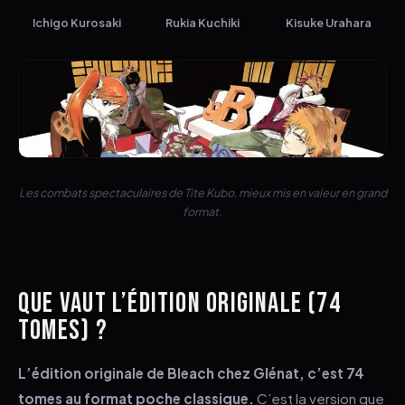
Ichigo Kurosaki
Rukia Kuchiki
Kisuke Urahara
ESC
Les combats spectaculaires de Tite Kubo, mieux mis en valeur en grand
format.
QUE VAUT L’ÉDITION ORIGINALE (74
TOMES) ?
L’édition originale de Bleach chez Glénat, c’est 74
tomes au format poche classique.
C’est la version que