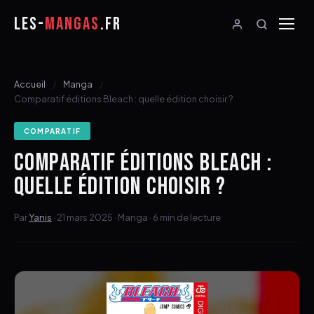
LES-
MANGAS
.FR
Accueil
Manga
Comparatif éditions Bleach : quelle édition choisir ?
COMPARATIF
COMPARATIF ÉDITIONS BLEACH :
QUELLE ÉDITION CHOISIR ?
Par
Yanis
· 21 mars 2025 · Manga · 6 min de lecture