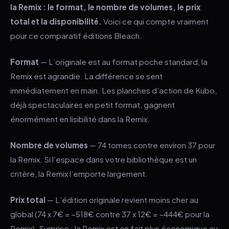
la Remix : le format, le nombre de volumes, le prix
total et la disponibilité.
Voici ce qui compte vraiment
pour ce comparatif éditions Bleach.
Format
— L’originale est au format poche standard, la
Remix est agrandie. La différence se sent
immédiatement en main. Les planches d’action de Kubo,
déjà spectaculaires en petit format, gagnent
énormément en lisibilité dans la Remix.
Nombre de volumes
— 74 tomes contre environ 37 pour
la Remix. Si l’espace dans votre bibliothèque est un
critère, la Remix l’emporte largement.
Prix total
— L’édition originale revient moins cher au
global (74 x 7€ = ~518€ contre 37 x 12€ = ~444€ pour la
Remix). Surprise : la Remix est en fait plus économique au