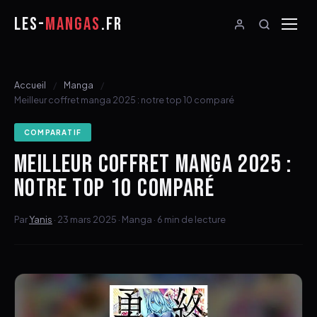
LES-
MANGAS
.FR
Accueil
Manga
Meilleur coffret manga 2025 : notre top 10 comparé
COMPARATIF
MEILLEUR COFFRET MANGA 2025 :
NOTRE TOP 10 COMPARÉ
Par
Yanis
· 23 mars 2025 · Manga · 6 min de lecture