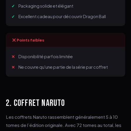
Packaging solide et élégant
ESC
Excellent cadeau pour découvrir Dragon Ball
Points faibles
Disponibilité parfois limitée
Ne couvre qu'une partie de la série par coffret
2. COFFRET NARUTO
Les coffrets Naruto rassemblent généralement 5 à 10
tomes de l’édition originale. Avec 72 tomes au total, les