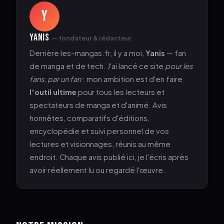
Y
YANIS
— fondateur & rédacteur
Derrière les-mangas.fr, il y a moi,
Yanis
— fan
de manga et de tech. J'ai lancé ce site
pour les
fans, par un fan
: mon ambition est d'en faire
ESC
l'outil ultime
pour tous les lecteurs et
spectateurs de manga et d'animé. Avis
honnêtes, comparatifs d'éditions,
encyclopédie et suivi personnel de vos
lectures et visionnages, réunis au même
endroit. Chaque avis publié ici, je l'écris après
avoir réellement lu ou regardé l'œuvre.