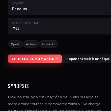
STATUT
En cours
CLASSEMENT MAL
#55
Sport
Action
Comedie
ACHETER SUR AMAZON
Ajouter à ma bibliothèque
SYNOPSIS
Makunouchi Ippo est un lycéen de 16 ans qui aide sa
mère à faire tourner le commerce familial. Sa charge
de travail l'empêche d'avoir une vie sociale, ce qui en