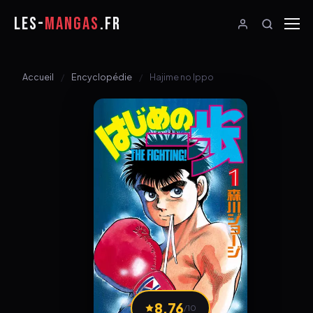
LES-
MANGAS
.FR
Accueil
Encyclopédie
Hajime no Ippo
8.76
/10